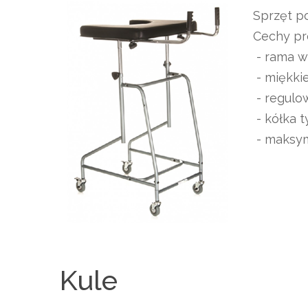
Sprzęt po
Cechy pr
- rama w
- miękkie
- regulo
- kółka 
- maksym
Kule