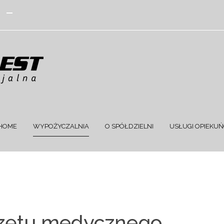
HIGH_CONTRAST1_LABEL
FIG_HIGH_CONTRAST2_LABEL
CONFIG_HIGH_CONTRAST3_LABEL
SYSTEM_JMFRAMEWORK_CONFIG_RESIZER_SMALL_LABEL
PLG_SYSTEM_JMFRAMEWORK_CONFIG_RESIZER_NORMAL_LABEL
PLG_SYSTEM_JMFRAMEWORK_CONFIG_RESIZER_LARGE_LABEL
HOME
WYPOŻYCZALNIA
O SPÓŁDZIELNI
USŁUGI OPIEKU
rzętu medycznego