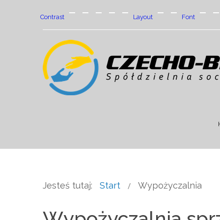
Contrast
Layout
Font
Default
Night
PLG_SYSTEM_JMFRAMEWORK_CONFIG_
PLG_SYSTEM_JMFRAMEWORK_CON
PLG_SYSTEM_JMFRAMEWORK_
Fixed
Wide
PLG_
mode
mode
layout
layout
Jesteś tutaj:
Start
Wypożyczalnia
Wypożyczalnia sp