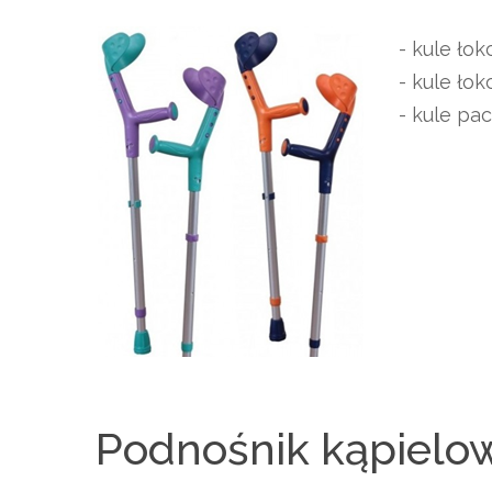
- kule łok
- kule ło
- kule pa
Podnośnik kąpielo